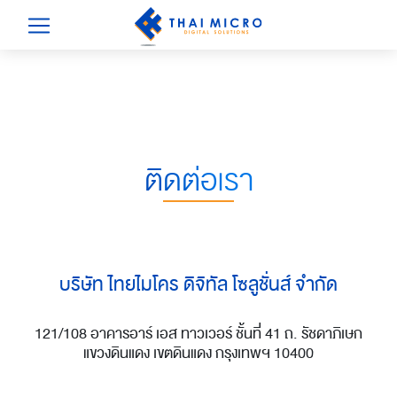
ติดต่อเรา
บริษัท ไทยไมโคร ดิจิทัล โซลูชั่นส์ จำกัด
121/108 อาคารอาร์ เอส ทาวเวอร์ ชั้นที่ 41 ถ. รัชดาภิเษก
แขวงดินแดง เขตดินแดง กรุงเทพฯ 10400