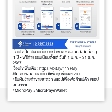
เงื่อนไขเป็นไปตามที่บริษัทกำหนด • คะแนนสะสมมีอายุ
1 ปี • ฟรีค่าธรรมเนียมตั้งแต่ วันที่ 1 ม.ค. - 31 ธ.ค.
2567
เงื่อนไขเพิ่มเติม :
https://bit.ly/41YF5ly
#ไมโครเพย์อีวอลเล็ท #เพื่อทุกชีวิตค้าขาย
#รับเงินง่ายค้าขายสะดวก #แอปเพื่อพ่อค้าแม่ค้า #แอป
คนค้าขาย
#MicroPay #MicroPayeWallet