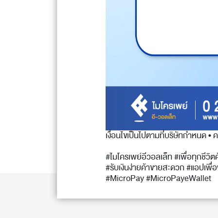
เงื่อนไขเป็นไปตามที่บริษัทกำหนด • 
#ไมโครเพย์อีวอลเล็ท #เพื่อทุกชีวิต
#รับเงินง่ายค้าขายสะดวก #แอปเพื่
#MicroPay #MicroPayeWallet