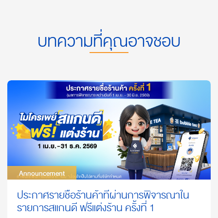
บทความที่คุณอาจชอบ
Announcement
Announcement
ประกาศรายชื่อร้านค้าที่ผ่านการพิจารณาใน
รายการสแกนดี ฟรีแต่งร้าน ครั้งที่ 1