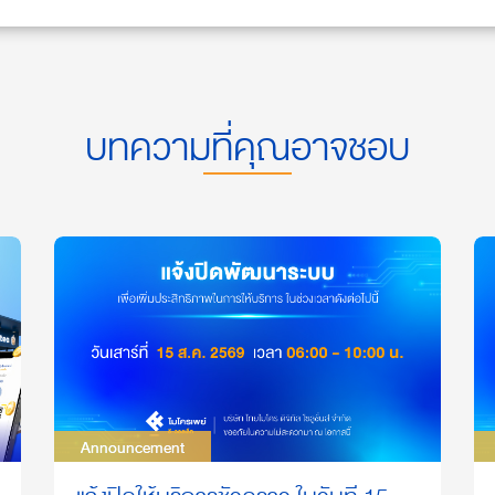
บทความที่คุณอาจชอบ
Announcement
Announcement