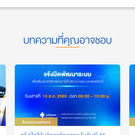
บทความที่คุณอาจชอบ
Announcement
Announcement