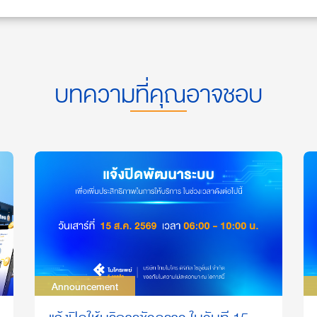
บทความที่คุณอาจชอบ
Announcement
Announcement