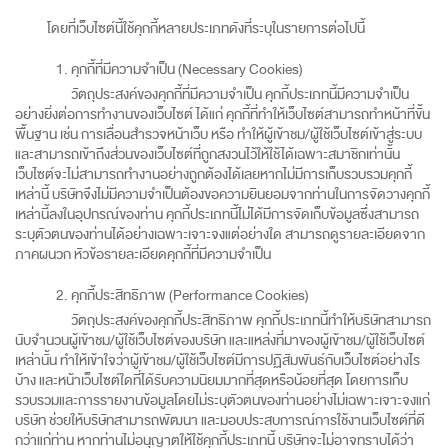
โดยที่เว็บไซต์นี้ใช้คุกกี้หลายประเภทดังที่ระบุในรายการต่อไปนี้
คุกกี้ที่มีความจำเป็น (Necessary Cookies)
วัตถุประสงค์ของคุกกี้ที่มีความจำเป็น คุกกี้ประเภทนี้มีความจำเป็น
อย่างยิ่งต่อการทำงานของเว็บไซต์ ได้แก่ คุกกี้ที่ทำให้เว็บไซต์สามารถทำหน้าที่ขั้น
พื้นฐาน เช่น การเลื่อนสำรวจหน้าเว็บ หรือ ทำให้ผู้เข้าชม/ผู้ใช้เว็บไซต์เข้าสู่ระบบ
และสามารถเข้าถึงส่วนของเว็บไซต์ที่ถูกสงวนไว้ให้ใช้ได้เฉพาะสมาชิกเท่านั้น
เว็บไซต์จะไม่สามารถทำงานอย่างถูกต้องได้เลยหากไม่มีการเก็บรวบรวมคุกกี้
เหล่านี้ บริษัทจึงไม่มีความจำเป็นต้องขอความยินยอมจากท่านในการจัดวางคุกกี้
เหล่านี้ลงในอุปกรณ์ของท่าน คุกกี้ประเภทนี้ไม่ได้มีการจัดเก็บข้อมูลซึ่งสามารถ
ระบุตัวตนของท่านได้อย่างเฉพาะเจาะจงแต่อย่างใด สามารถดูรายละเอียดจาก
ภาคผนวก หัวข้อรายละเอียดคุกกี้ที่มีความจำเป็น
คุกกี้ประสิทธิภาพ (Performance Cookies)
วัตถุประสงค์ของคุกกี้ประสิทธิภาพ คุกกี้ประเภทนี้ทำให้บริษัทสามารถ
นับจำนวนผู้เข้าชม/ผู้ใช้เว็บไซต์ของบริษัท และแหล่งที่มาของผู้เข้าชม/ผู้ใช้เว็บไซต์
เหล่านั้น ทำให้เข้าใจว่าผู้เข้าชม/ผู้ใช้เว็บไซต์มีการปฏิสัมพันธ์กับเว็บไซต์อย่างไร
บ้าง และหน้าเว็บไซต์ใดที่ได้รับความนิยมมากที่สุดหรือน้อยที่สุด โดยการเก็บ
รวบรวมและการรายงานข้อมูลโดยไม่ระบุตัวตนของท่านอย่างไม่เฉพาะเจาะจงแก่
บริษัท ช่วยให้บริษัทสามารถพัฒนา และมอบประสบการณ์การใช้งานเว็บไซต์ที่ดี
กว่าแก่ท่าน หากท่านไม่อนุญาตให้ใช้คุกกี้ประเภทนี้ บริษัทจะไม่อาจทราบได้ว่า